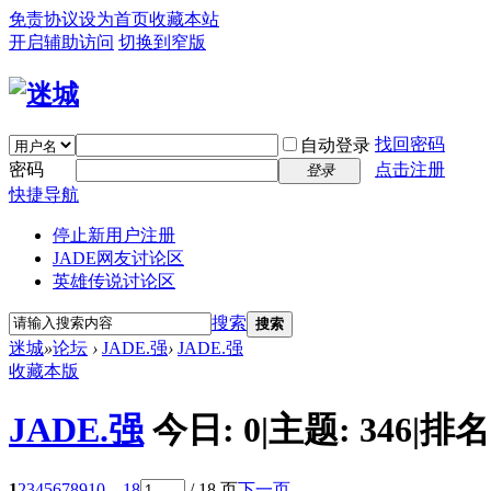
免责协议
设为首页
收藏本站
开启辅助访问
切换到窄版
找回密码
自动登录
密码
点击注册
登录
快捷导航
停止新用户注册
JADE网友讨论区
英雄传说讨论区
搜索
搜索
迷城
»
论坛
›
JADE.强
›
JADE.强
收藏本版
JADE.强
今日:
0
|
主题:
346
|
排名
1
2
3
4
5
6
7
8
9
10
... 18
/ 18 页
下一页