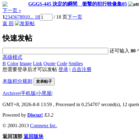
GGGS-445 決定的瞬間 衝撃的犯行映像集05
下一页 »
1
2
3
4
5
6
7
8
9
10
... 18
/ 18 页
下一页
返 回
快速发帖
还可输入
80
高级模式
B
Color
Image
Link
Quote
Code
Smilies
您需要登录后才可以发帖
登录
|
点击注册
本版积分规则
发表帖子
Archiver
|
手机版
|
小黑屋
|
GMT+8, 2026-8-8 13:59
, Processed in 0.254707 second(s), 12 querie
Powered by
Discuz!
X3.2
© 2001-2013
Comsenz Inc.
返回顶部
返回版块