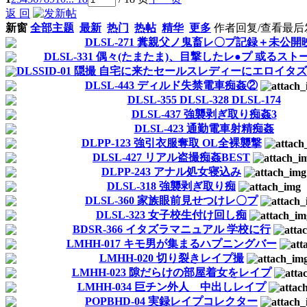
返 回
新窗
全部主题
最新
热门
热帖
精华
更多
作者
回复/查看
最后
DLSL-271 糞親父ノ鬼畜レ〇プ記録＋未公開
DLSL-331 偶々(たまたま)、目撃したレ●プ 或るス
DLSSID-01 隠撮 自宅に来たセールスレディーにエロイタズ
DLSL-443 ディルド失禁電車痴姦②
DLSL-355 DLSL-328 DLSL-174
DLSL-437 強襲剥ぎ取り痴姦3
DLSL-423 通勤電車射精痴姦
DLPP-123 強引衣服奪取 OL全裸襲撃
DLSL-427 リアル盗撮痴姦BEST
DLPP-243 アナル処女寝込み
DLSL-318 強襲剥ぎ取り痴
DLSL-360 家族眼前見せつけレ〇プ
DLSL-323 女子校生付け回し痴
BDSR-366 イタズラマニュアル 学校に行
LMHH-017 キモ男が集まるハプニングバー
LMHH-020 切り裂きレイプ撮
LMHH-023 隙だらけの部屋着女をレイプ
LMHH-034 巨チン外人 中出しレイプ
POPBHD-04 実録レイプコレクター