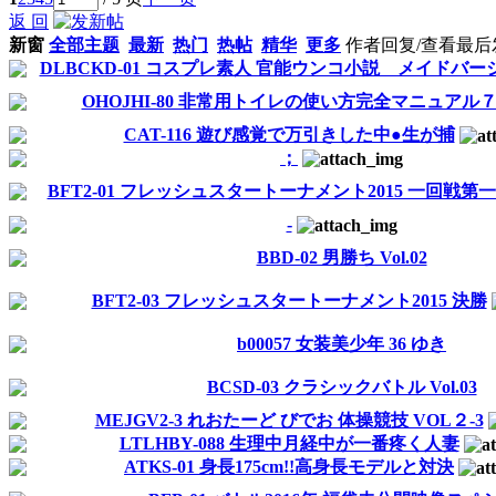
返 回
新窗
全部主题
最新
热门
热帖
精华
更多
作者
回复/查看
最后
DLBCKD-01 コスプレ素人 官能ウンコ小説 メイドバー
OHOJHI-80 非常用トイレの使い方完全マニュアル
CAT-116 遊び感覚で万引きした中●生が捕
；
BFT2-01 フレッシュスタートーナメント2015 一回戦第
-
BBD-02 男勝ち Vol.02
BFT2-03 フレッシュスタートーナメント2015 決勝
b00057 女装美少年 36 ゆき
BCSD-03 クラシックバトル Vol.03
MEJGV2-3 れおたーど びでお 体操競技 VOL２-3
LTLHBY-088 生理中月経中が一番疼く人妻
ATKS-01 身長175cm!!高身長モデルと対決