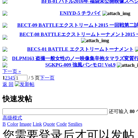
BFB-01 バトル2016年 福袋未公開映像スペ
ENIYD-5 チラパイ
BECT-09 BATTLEエクストリームト2015 一回戦第二
BECT-08 BATTLEエクストリームトーナメント201
BECS-01 BATTLE エクストリームトーナメント
DLPM163 盗撮一般女性のノー映像集辛抱タマラズ変質
SGKPG-009 強風パンモロ! Vol.9
下一页 »
1
2
3
4
5
/ 5 页
下一页
返 回
快速发帖
还可输入
80
高级模式
B
Color
Image
Link
Quote
Code
Smilies
您需要登录后才可以发帖