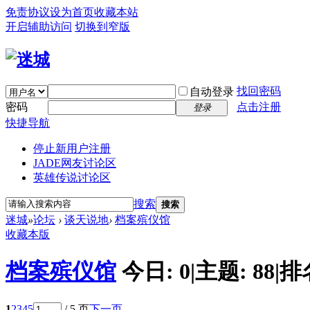
免责协议
设为首页
收藏本站
开启辅助访问
切换到窄版
找回密码
自动登录
密码
点击注册
登录
快捷导航
停止新用户注册
JADE网友讨论区
英雄传说讨论区
搜索
搜索
迷城
»
论坛
›
谈天说地
›
档案殡仪馆
收藏本版
档案殡仪馆
今日:
0
|
主题:
88
|
排
1
2
3
4
5
/ 5 页
下一页