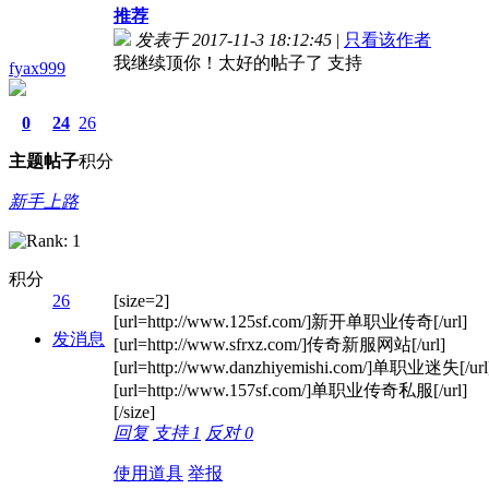
推荐
发表于 2017-11-3 18:12:45
|
只看该作者
我继续顶你！太好的帖子了 支持
fyax999
0
24
26
主题
帖子
积分
新手上路
积分
26
[size=2]
[url=http://www.125sf.com/]新开单职业传奇[/url]
发消息
[url=http://www.sfrxz.com/]传奇新服网站[/url]
[url=http://www.danzhiyemishi.com/]单职业迷失[/url
[url=http://www.157sf.com/]单职业传奇私服[/url]
[/size]
回复
支持
1
反对
0
使用道具
举报