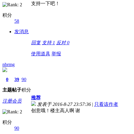
支持一下吧！
积分
58
发消息
回复
支持
1
反对
0
使用道具
举报
nbrmg
0
39
90
主题
帖子
积分
推荐
注册会员
发表于 2016-8-27 23:57:36
|
只看该作者
创意哦！楼主高人啊 谢
积分
90