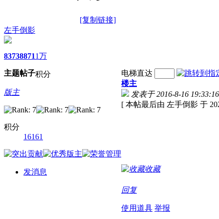
[复制链接]
左手倒影
8373
8871
1万
主题
帖子
电梯直达
积分
楼主
版主
发表于 2016-8-16 19:33:16
[ 本帖最后由 左手倒影 于 2020-1
积分
16161
收藏
发消息
回复
使用道具
举报