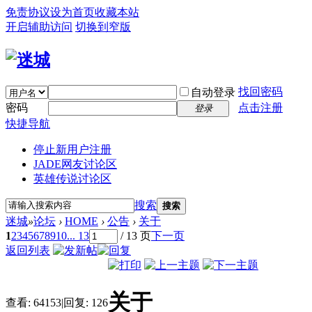
免责协议
设为首页
收藏本站
开启辅助访问
切换到窄版
找回密码
自动登录
密码
点击注册
登录
快捷导航
停止新用户注册
JADE网友讨论区
英雄传说讨论区
搜索
搜索
迷城
»
论坛
›
HOME
›
公告
›
关于
1
2
3
4
5
6
7
8
9
10
... 13
/ 13 页
下一页
返回列表
关于
查看:
64153
|
回复:
126