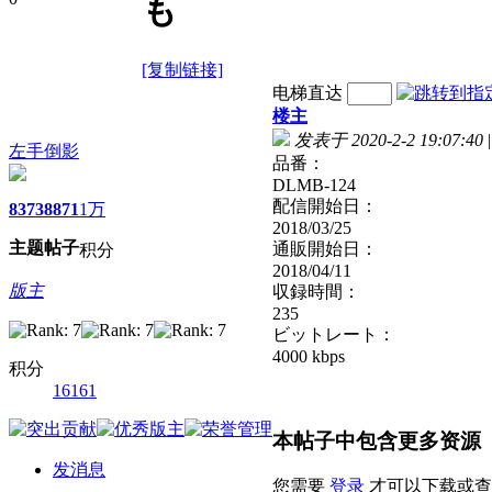
も
[复制链接]
电梯直达
楼主
发表于 2020-2-2 19:07:40
|
左手倒影
品番：
DLMB-124
配信開始日：
8373
8871
1万
2018/03/25
主题
帖子
通販開始日：
积分
2018/04/11
版主
収録時間：
235
ビットレート：
4000 kbps
积分
16161
本帖子中包含更多资源
发消息
您需要
登录
才可以下载或查