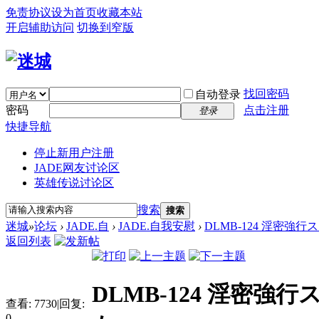
免责协议
设为首页
收藏本站
开启辅助访问
切换到窄版
找回密码
自动登录
密码
点击注册
登录
快捷导航
停止新用户注册
JADE网友讨论区
英雄传说讨论区
搜索
搜索
迷城
»
论坛
›
JADE.自
›
JADE.自我安慰
›
DLMB-124 淫密
返回列表
DLMB-124 淫密
查看:
7730
|
回复:
0