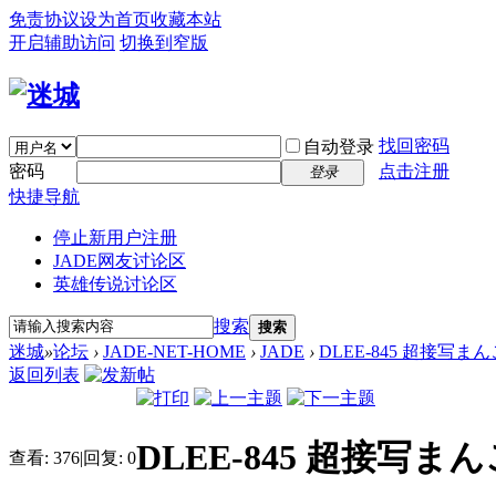
免责协议
设为首页
收藏本站
开启辅助访问
切换到窄版
找回密码
自动登录
密码
点击注册
登录
快捷导航
停止新用户注册
JADE网友讨论区
英雄传说讨论区
搜索
搜索
迷城
»
论坛
›
JADE-NET-HOME
›
JADE
›
DLEE-845 超接写
返回列表
DLEE-845 超接写
查看:
376
|
回复:
0