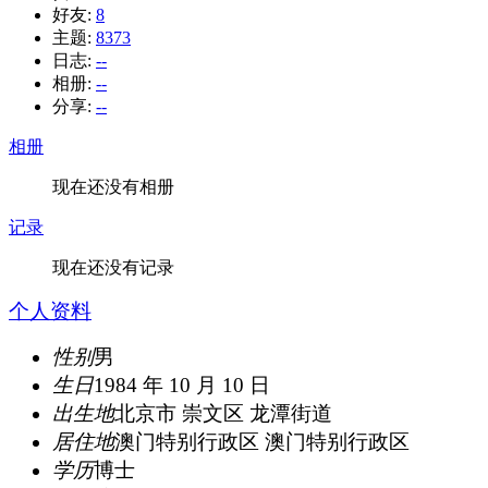
好友:
8
主题:
8373
日志:
--
相册:
--
分享:
--
相册
现在还没有相册
记录
现在还没有记录
个人资料
性别
男
生日
1984 年 10 月 10 日
出生地
北京市 崇文区 龙潭街道
居住地
澳门特别行政区 澳门特别行政区
学历
博士