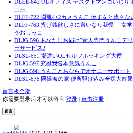
DLEE-842 OLオフィス デスク下マンコいじり
ニー
DLFF-722 隠覗4+2カメうんこ 流す女と流さな
DLFF-763 投げ銭欲しさに言いなり我慢 女
令おしっこ
DLJG-596 あなたにお届け?素人専門うんこデ
ーサービス2
DLSL-661 場違いOLセルフルッキング大便
DLJG-597 究極我慢本意気うんこ
DLJG-598 うんことおならでオナニーサポート
DLSL-676 隠撮海の家 便所駆け込み全裸大放尿
留言板
全部
你需要登录后才可以留言
登录
|
点击注册
留言
ren456985
2020-3-21 12:06