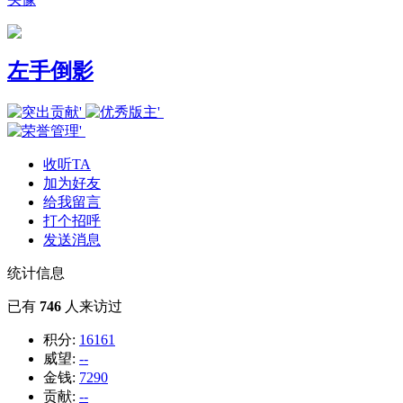
左手倒影
收听TA
加为好友
给我留言
打个招呼
发送消息
统计信息
已有
746
人来访过
积分:
16161
威望:
--
金钱:
7290
贡献:
--